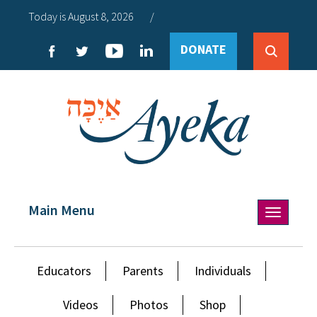
Today is August 8, 2026
/
DONATE
Main Menu
Toggle
navigation
Educators
Parents
Individuals
Videos
Photos
Shop