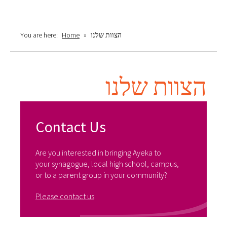
הצוות שלנו
»
Home
You are here:
הצוות שלנו
Contact Us
Are you interested in bringing Ayeka to
your synagogue, local high school, campus,
or to a parent group in your community?
Please contact us
.