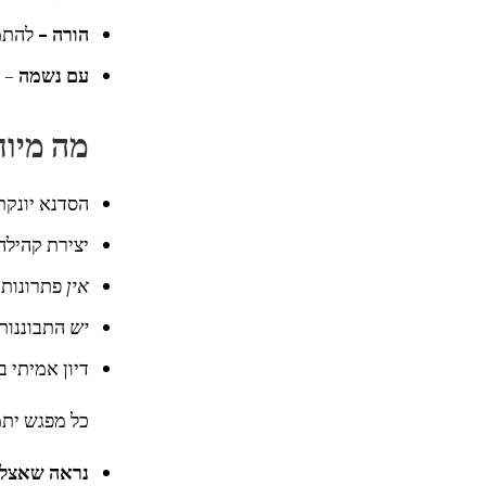
הורה –
להתמק
עם נשמה
– 
מה מיוח
הסדנא יונקת
יצירת קהילה
אין
פתרונות 
יש
התבוננות 
דיון אמיתי 
כל מפגש יתמ
נראה שאצל כ