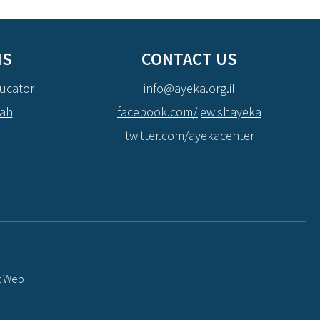
NS
CONTACT US
ucator
info@ayeka.org.il
dah
facebook.com/jewishayeka
twitter.com/ayekacenter
t Web