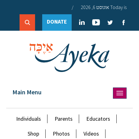
Today is אוגוסט 6, 2026
/
DONATE
Main Menu
Toggle
navigation
Individuals
Parents
Educators
Shop
Photos
Videos